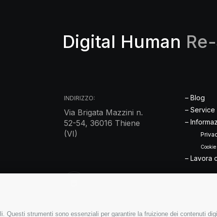
Digital Human
Re-
– Blog
INDIRIZZO:
– Service
Via Brigata Mazzini n.
– Informaz
52-54, 36016 Thiene
(VI)
Priva
Cookie
– Lavora 
i. Questi strumenti sono essenziali per garantire la fruizione dei contenuti dig