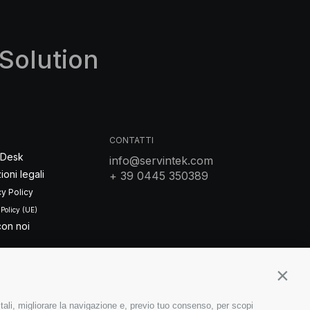
Solution
CONTATTI
 Desk
info@servintek.com
ioni legali
+ 39 0445 350389
cy Policy
 Policy (UE)
con noi
Contin
itali, migliorare la navigazione e, previo tuo consenso, per scopi