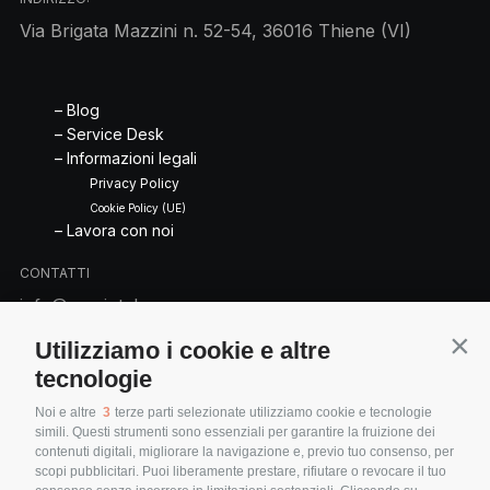
Via Brigata Mazzini n. 52-54, 36016 Thiene (VI)
– Blog
– Service Desk
– Informazioni legali
Privacy Policy
Cookie Policy (UE)
– Lavora con noi
CONTATTI
info@servintek.com
+ 39 0445 350389
Utilizziamo i cookie e altre
Cont
tecnologie
Noi e altre
3
terze parti selezionate utilizziamo cookie e tecnologie
simili. Questi strumenti sono essenziali per garantire la fruizione dei
contenuti digitali, migliorare la navigazione e, previo tuo consenso, per
scopi pubblicitari. Puoi liberamente prestare, rifiutare o revocare il tuo