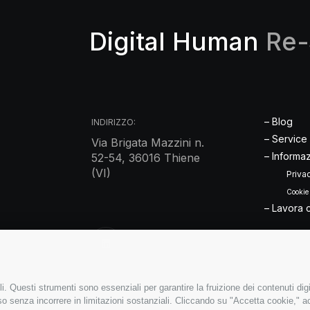
Digital Human
Re-
– Blog
INDIRIZZO:
– Service
Via Brigata Mazzini n.
– Informaz
52-54, 36016 Thiene
(VI)
Priva
Cookie
– Lavora 
i. Questi strumenti sono essenziali per garantire la fruizione dei contenuti dig
so senza incorrere in limitazioni sostanziali. Cliccando su "Accetta cookie," acc