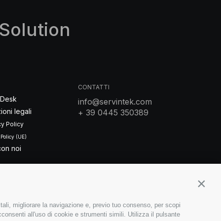
Solution
CONTATTI
 Desk
info@servintek.com
ioni legali
+ 39 0445 350389
cy Policy
 Policy (UE)
con noi
Contin
itali, migliorare la navigazione e, previo tuo consenso, per scopi
onsenti all'uso di cookie e strumenti simili. Utilizza il pulsante