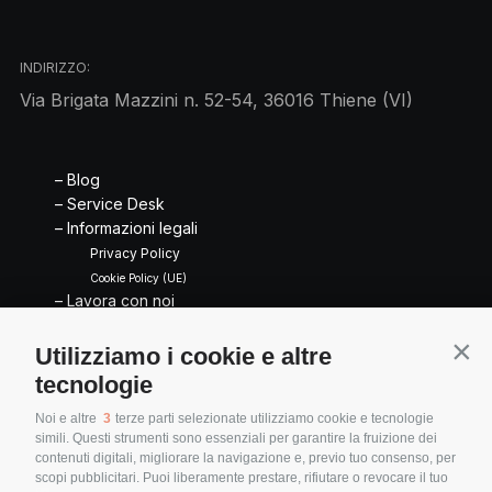
INDIRIZZO:
Via Brigata Mazzini n. 52-54, 36016 Thiene (VI)
– Blog
– Service Desk
– Informazioni legali
Privacy Policy
Cookie Policy (UE)
– Lavora con noi
CONTATTI
Utilizziamo i cookie e altre
Cont
info@servintek.com
tecnologie
+ 39 0445 350389
Noi e altre
3
terze parti selezionate utilizziamo cookie e tecnologie
simili. Questi strumenti sono essenziali per garantire la fruizione dei
contenuti digitali, migliorare la navigazione e, previo tuo consenso, per
scopi pubblicitari. Puoi liberamente prestare, rifiutare o revocare il tuo