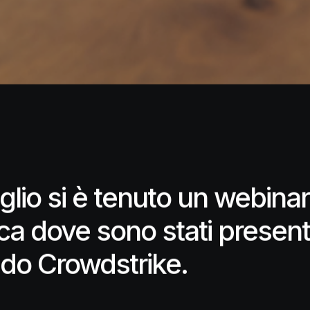
uglio si è tenuto un webina
a dove sono stati presentat
o Crowdstrike.