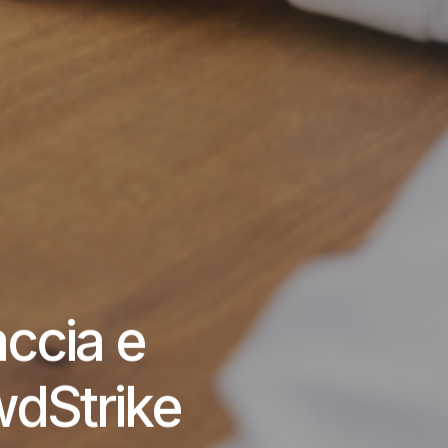
accia e
wdStrike