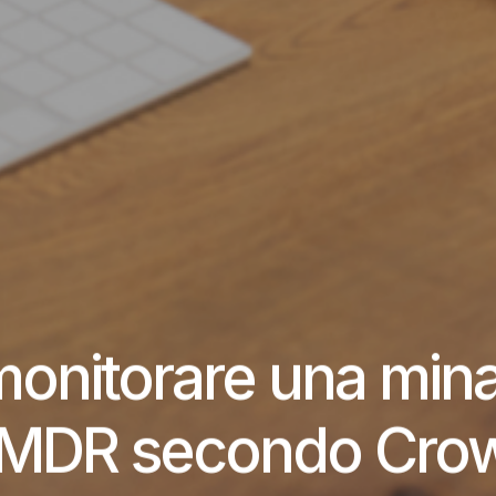
 monitorare una min
zi MDR secondo Cro