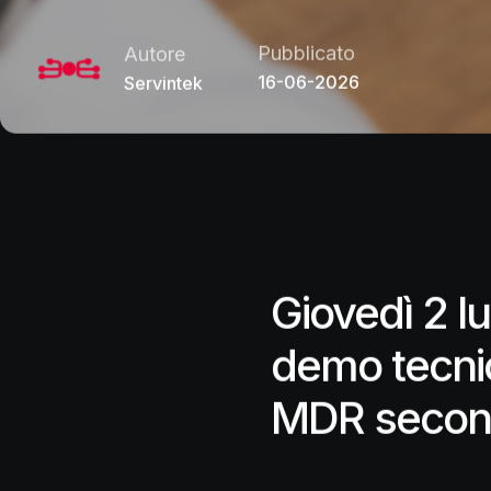
Pubblicato
Autore
16-06-2026
Servintek
Giovedì 2 l
demo tecnic
MDR second