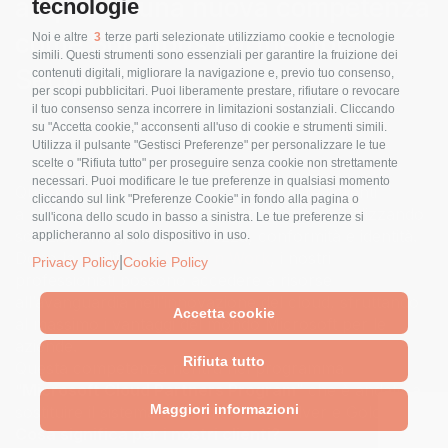
acquisito una nuova competenza
tecnologie
come Solutions Partner for
Noi e altre
3
terze parti selezionate utilizziamo cookie e tecnologie
simili. Questi strumenti sono essenziali per garantire la fruizione dei
Security
contenuti digitali, migliorare la navigazione e, previo tuo consenso,
per scopi pubblicitari. Puoi liberamente prestare, rifiutare o revocare
il tuo consenso senza incorrere in limitazioni sostanziali. Cliccando
su "Accetta cookie," acconsenti all'uso di cookie e strumenti simili.
Utilizza il pulsante "Gestisci Preferenze" per personalizzare le tue
scelte o "Rifiuta tutto" per proseguire senza cookie non strettamente
necessari. Puoi modificare le tue preferenze in qualsiasi momento
Questa capacità ci permettono di aiutare i clienti
cliccando sul link "Preferenze Cookie" in fondo alla pagina o
a
salvaguardare l’intera organizzazione
, utilizzando
sull'icona dello scudo in basso a sinistra. Le tue preferenze si
soluzioni integrate di sicurezza, conformità e identità.
applicheranno al solo dispositivo in uso.
Dopo la qualifica di
Modern Work
, i nostri
|
Privacy Policy
Cookie Policy
professionisti possono accedere a risorse
all’avanguardia nell’innovazione del cloud, sfruttando
Accetta cookie
al massimo i vantaggi del mondo Microsoft per le
aziende.
Rifiuta tutto
Questa competenza rientra nel programma
“
Microsoft Cloud Partners Program
” che è andato a
Maggiori informazioni
sostituire il sistema di certificazione Silver e Gold.
Cosa significa per i nostri clienti?