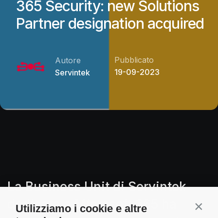
365 Security: new Solutions
Partner designation acquired
Pubblicato
Autore
19-09-2023
Servintek
La Business Unit di Servintek
dedicata a Microsoft 365 ha
Utilizziamo i cookie e altre
Contin