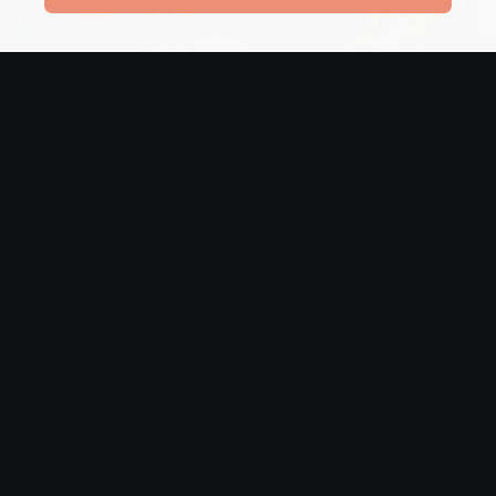
Tags :
Servintek
Team
Ricerca
per: