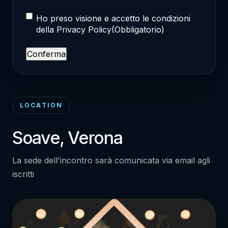
Condizioni
Ho preso visione e accetto le condizioni
della
Privacy Policy
(Obbligatorio)
per
il
trattamento
dei
dati
LOCATION
personali
(Obbligatorio)
Soave, Verona
La sede dell'incontro sarà comunicata via email agli
iscritti