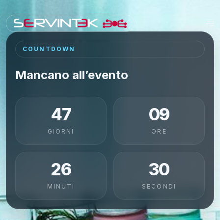
COUNTDOWN
Mancano all’evento
47
09
GIORNI
ORE
26
29
MINUTI
SECONDI