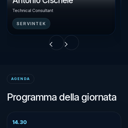
Antonio Cischele
Technical Consultant
C
SERVINTEK
AGENDA
Programma della giornata
14.30